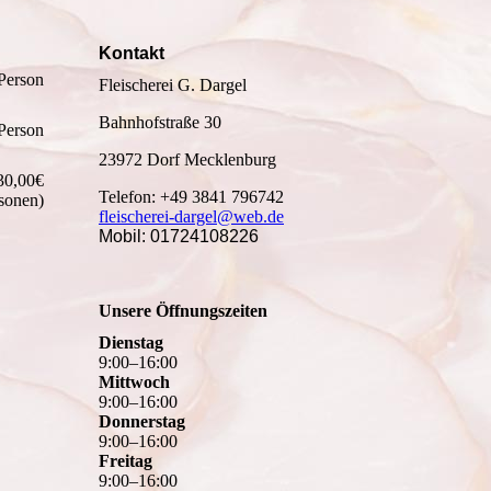
Kontakt
Person
Fleischerei G. Dargel
Bahnhofstraße 30
Person
23972 Dorf Mecklenburg
30,00€
Telefon: +49 3841 796742
rsonen)
fleischerei-dargel@web.de
Mobil: 01724108226
Unsere Öffnungszeiten
Dienstag
9
:
00
–
16
:
00
Mittwoch
9
:
00
–
16
:
00
Donnerstag
9
:
00
–
16
:
00
Freitag
9
:
00
–
16
:
00