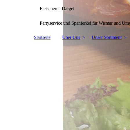
Fleischerei Dargel
Partyservice und Spanferkel für Wismar und U
Startseite
Über Uns
Unser Sortiment