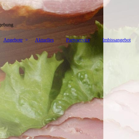
mgebung
Angebote
Aktuelles
Partyservice
Imbissangebot