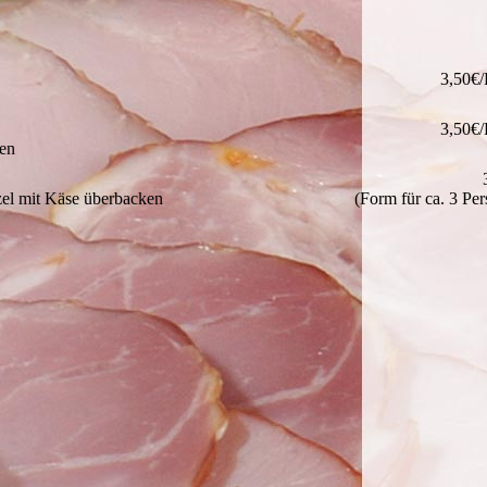
3,50€/
3,50€/
en
zel mit Käse überbacken
(Form für ca. 3 Pe