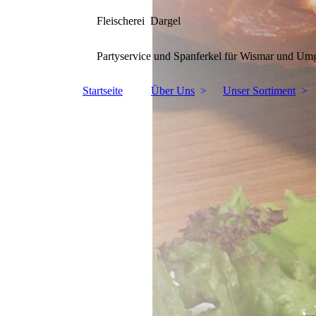
Fleischerei Dargel
Partyservice und Spanferkel für Wismar und U
Startseite
Über Uns
Unser Sortiment