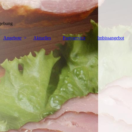
mgebung
Angebote
Aktuelles
Partyservice
Imbissangebot