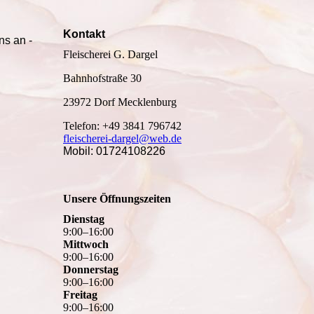
Kontakt
ns an -
Fleischerei G. Dargel
Bahnhofstraße 30
23972 Dorf Mecklenburg
Telefon: +49 3841 796742
fleischerei-dargel@web.de
Mobil: 01724108226
Unsere Öffnungszeiten
Dienstag
9
:
00
–
16
:
00
Mittwoch
9
:
00
–
16
:
00
Donnerstag
9
:
00
–
16
:
00
Freitag
9
:
00
–
16
:
00